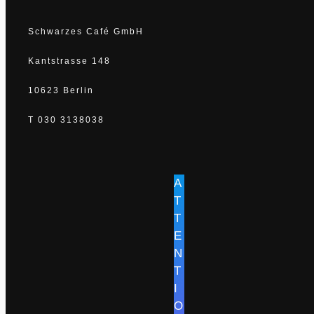
Schwarzes Café GmbH
Kantstrasse 148
10623 Berlin
T 030 3138038
A
T
T
E
N
T
I
O