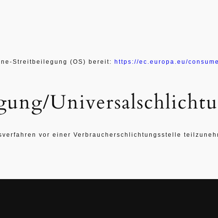
ine-Streitbeilegung (OS) bereit:
https://ec.europa.eu/consume
egung/Universal­schlichtun
ngsverfahren vor einer Verbraucherschlichtungsstelle teilzune