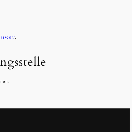
rs/odr/
.
gs­stelle
hmen.